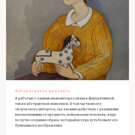
Фигуративная живопись
Я работаю с одинаковым интересом как в фигуративной,
так и в абстрактной живописи. В той части моего
творческого интереса, где я взаимодействую с реальными
впечатлениями от предмета, пейзажа или человека, я иду
по пути создания образа, который всегда чуть больше его
буквального изображения.