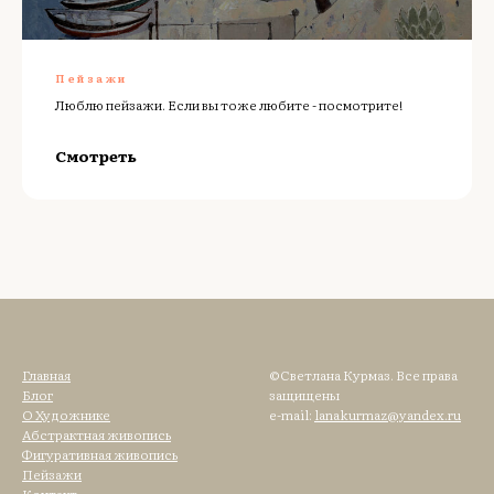
Пейзажи
Люблю пейзажи. Если вы тоже любите - посмотрите!
Смотреть
Главная
©Светлана Курмаз. Все права
Блог
защищены
О Художнике
e-mail:
lanakurmaz@yandex.ru
Абстрактная живопись
Фигуративная живопись
Пейзажи